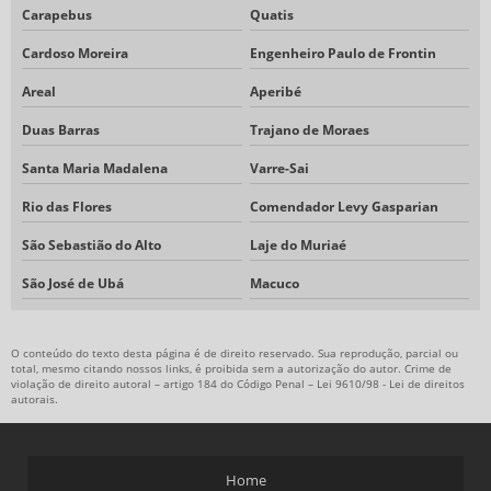
Carapebus
Quatis
Cardoso Moreira
Engenheiro Paulo de Frontin
Areal
Aperibé
Duas Barras
Trajano de Moraes
Santa Maria Madalena
Varre-Sai
Rio das Flores
Comendador Levy Gasparian
São Sebastião do Alto
Laje do Muriaé
São José de Ubá
Macuco
O conteúdo do texto desta página é de direito reservado. Sua reprodução, parcial ou
total, mesmo citando nossos links, é proibida sem a autorização do autor. Crime de
violação de direito autoral – artigo 184 do Código Penal –
Lei 9610/98 - Lei de direitos
autorais
.
Home