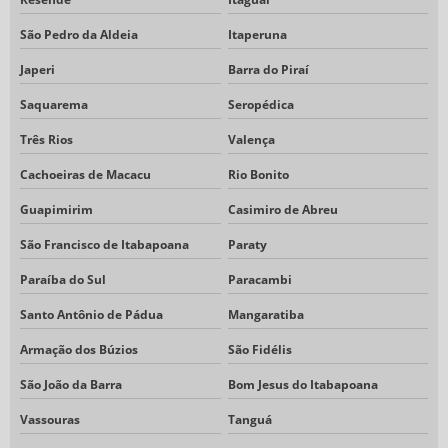
São Pedro da Aldeia
Itaperuna
Japeri
Barra do Piraí
Saquarema
Seropédica
Três Rios
Valença
Cachoeiras de Macacu
Rio Bonito
Guapimirim
Casimiro de Abreu
São Francisco de Itabapoana
Paraty
Paraíba do Sul
Paracambi
Santo Antônio de Pádua
Mangaratiba
Armação dos Búzios
São Fidélis
São João da Barra
Bom Jesus do Itabapoana
Vassouras
Tanguá