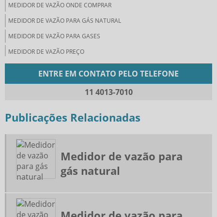
MEDIDOR DE VAZÃO ONDE COMPRAR
MEDIDOR DE VAZÃO PARA GÁS NATURAL
MEDIDOR DE VAZÃO PARA GASES
MEDIDOR DE VAZÃO PREÇO
MEDIDORES DE VAZÃO DE FLUIDOS
ENTRE EM CONTATO PELO TELEFONE
MEDIDORES DE VAZÃO INDUSTRIAL
11 4013-7010
ORIFÍCIO DE RESTRIÇÃO
ORIFICIO DE RESTRIÇÃO COMPRAR
Publicações Relacionadas
ORIFÍCIO INTEGRAL
PLACA DE ORIFÍCIO COMPRAR
Medidor de vazão para
PLACA DE ORIFÍCIO FABRICANTES
gás natural
POTE DE LAMA E SELAGEM
POTES DE CONDENSAÇÃO
REPARO TRECHO RETO DE MEDIÇÃO
Medidor de vazão para