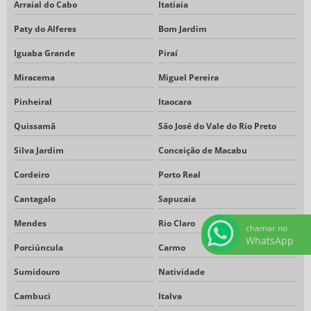
Arraial do Cabo
Itatiaia
Paty do Alferes
Bom Jardim
Iguaba Grande
Piraí
Miracema
Miguel Pereira
Pinheiral
Itaocara
Quissamã
São José do Vale do Rio Preto
Silva Jardim
Conceição de Macabu
Cordeiro
Porto Real
Cantagalo
Sapucaia
Mendes
Rio Claro
chamar no
WhatsApp
Porciúncula
Carmo
Sumidouro
Natividade
Cambuci
Italva