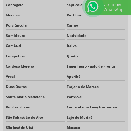
chamar no
Cantagalo
Sapucaia
WhatsApp
Mendes
Rio Claro
Porciúncula
Carmo
Sumidouro
Natividade
Cambuci
Italva
Carapebus
Quatis
Cardoso Moreira
Engenheiro Paulo de Frontin
Areal
Aperibé
Duas Barras
Trajano de Moraes
Santa Maria Madalena
Varre-Sai
Rio das Flores
Comendador Levy Gasparian
São Sebastião do Alto
Laje do Muriaé
São José de Ubá
Macuco