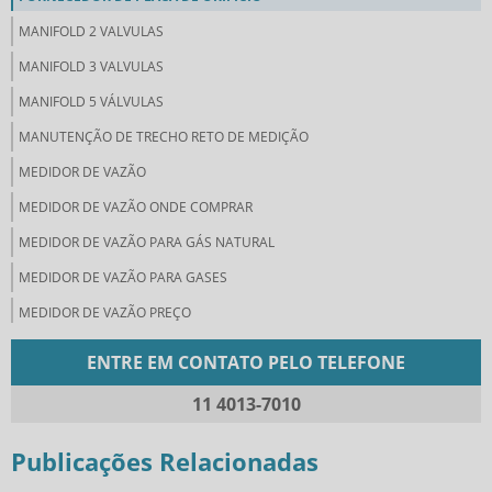
MANIFOLD 2 VALVULAS
MANIFOLD 3 VALVULAS
MANIFOLD 5 VÁLVULAS
MANUTENÇÃO DE TRECHO RETO DE MEDIÇÃO
MEDIDOR DE VAZÃO
MEDIDOR DE VAZÃO ONDE COMPRAR
MEDIDOR DE VAZÃO PARA GÁS NATURAL
MEDIDOR DE VAZÃO PARA GASES
MEDIDOR DE VAZÃO PREÇO
MEDIDORES DE VAZÃO DE FLUIDOS
ENTRE EM CONTATO PELO TELEFONE
MEDIDORES DE VAZÃO INDUSTRIAL
11 4013-7010
ORIFÍCIO DE RESTRIÇÃO
ORIFICIO DE RESTRIÇÃO COMPRAR
Publicações Relacionadas
ORIFÍCIO INTEGRAL