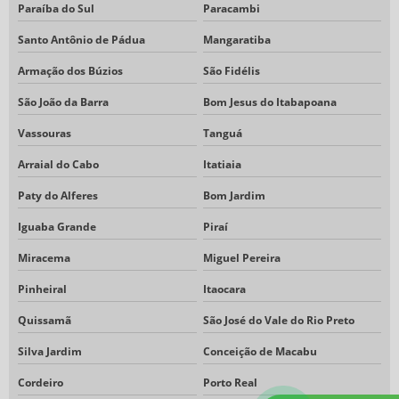
Paraíba do Sul
Paracambi
Santo Antônio de Pádua
Mangaratiba
Armação dos Búzios
São Fidélis
São João da Barra
Bom Jesus do Itabapoana
Vassouras
Tanguá
Arraial do Cabo
Itatiaia
Paty do Alferes
Bom Jardim
Iguaba Grande
Piraí
Miracema
Miguel Pereira
Pinheiral
Itaocara
Quissamã
São José do Vale do Rio Preto
Silva Jardim
Conceição de Macabu
Cordeiro
Porto Real