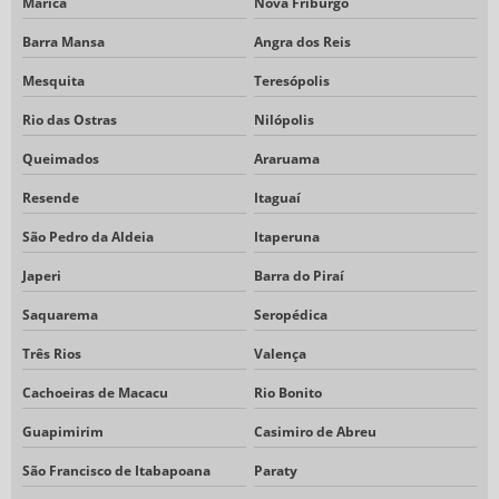
Maricá
Nova Friburgo
Barra Mansa
Angra dos Reis
Mesquita
Teresópolis
Rio das Ostras
Nilópolis
Queimados
Araruama
Resende
Itaguaí
São Pedro da Aldeia
Itaperuna
Japeri
Barra do Piraí
Saquarema
Seropédica
Três Rios
Valença
Cachoeiras de Macacu
Rio Bonito
Guapimirim
Casimiro de Abreu
São Francisco de Itabapoana
Paraty