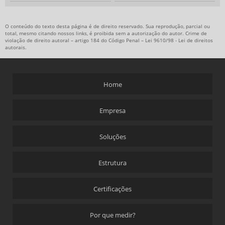
O conteúdo do texto desta página é de direito reservado. Sua reprodução, parcial ou
total, mesmo citando nossos links, é proibida sem a autorização do autor. Crime de
violação de direito autoral – artigo 184 do Código Penal –
Lei 9610/98 - Lei de direitos
autorais
.
Home
Empresa
Soluções
Estrutura
Certificações
Por que medir?