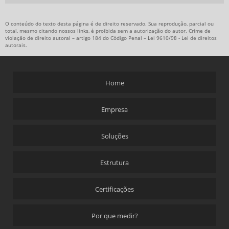
O conteúdo do texto desta página é de direito reservado. Sua reprodução, parcial ou
total, mesmo citando nossos links, é proibida sem a autorização do autor. Crime de
violação de direito autoral – artigo 184 do Código Penal –
Lei 9610/98 - Lei de direitos
autorais
.
Home
Empresa
Soluções
Estrutura
Certificações
Por que medir?