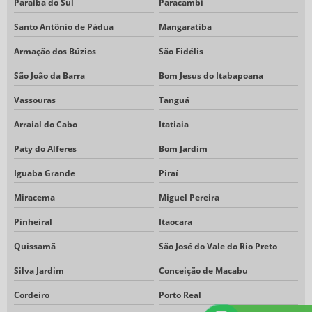
Paraíba do Sul
Paracambi
Santo Antônio de Pádua
Mangaratiba
Armação dos Búzios
São Fidélis
São João da Barra
Bom Jesus do Itabapoana
Vassouras
Tanguá
Arraial do Cabo
Itatiaia
Paty do Alferes
Bom Jardim
Iguaba Grande
Piraí
Miracema
Miguel Pereira
Pinheiral
Itaocara
Quissamã
São José do Vale do Rio Preto
Silva Jardim
Conceição de Macabu
Cordeiro
Porto Real