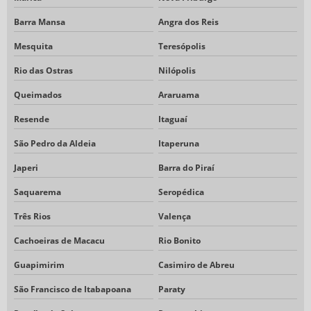
Barra Mansa
Angra dos Reis
Mesquita
Teresópolis
Rio das Ostras
Nilópolis
Queimados
Araruama
Resende
Itaguaí
São Pedro da Aldeia
Itaperuna
Japeri
Barra do Piraí
Saquarema
Seropédica
Três Rios
Valença
Cachoeiras de Macacu
Rio Bonito
Guapimirim
Casimiro de Abreu
São Francisco de Itabapoana
Paraty