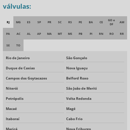
válvulas:
VÁLVULA MANIFOLD 2 VIAS
VÁLVULA MANIFOLD 3 VIAS
GO e
RJ
MG
ES
SP
PR
SC
RS
PE
BA
CE
AM
VÁLVULA MANIFOLD 5 VIAS
DF
VÁLVULA MANIFOLD MÚLTIPLA
PA
AC
AL
AP
MA
MT
MS
PB
PI
RN
RO
RR
VÁLVULAS AGULHA AÇO INOX
SE
TO
VALVULAS DE AGULHA EM INOX
Rio de Janeiro
São Gonçalo
VÁLVULAS DE BLOQUEIO AGULHA
Duque de Caxias
Nova Iguaçu
VÁLVULAS DE BLOQUEIO TIPO AGULHA
Campos dos Goytacazes
Belford Roxo
VÁLVULAS DE MANIFOLD
Niterói
São João de Meriti
VÁLVULAS INSTRUMENTAÇÃO
Petrópolis
Volta Redonda
VALVULAS MANIFOLDS
Macaé
Magé
Itaboraí
Cabo Frio
Maricá
Nova Friburgo