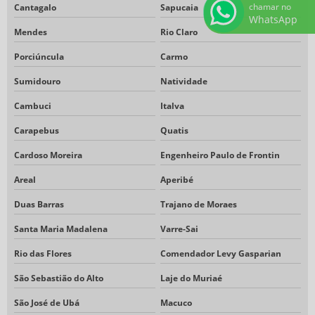
chamar no
Cantagalo
Sapucaia
WhatsApp
Mendes
Rio Claro
Porciúncula
Carmo
Sumidouro
Natividade
Cambuci
Italva
Carapebus
Quatis
Cardoso Moreira
Engenheiro Paulo de Frontin
Areal
Aperibé
Duas Barras
Trajano de Moraes
Santa Maria Madalena
Varre-Sai
Rio das Flores
Comendador Levy Gasparian
São Sebastião do Alto
Laje do Muriaé
São José de Ubá
Macuco