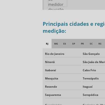
Principais cidades e reg
medição:
RJ
MG
ES
SP
PR
SC
RS
Rio de Janeiro
São Gonçalo
Niterói
São João de Meri
Itaboraí
Cabo Frio
Mesquita
Teresópolis
Resende
Itaguaí
Saquarema
Seropédica