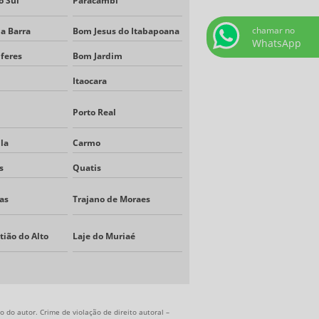
o Sul
Paracambi
chamar no
da Barra
Bom Jesus do Itabapoana
WhatsApp
lferes
Bom Jardim
Itaocara
Porto Real
la
Carmo
s
Quatis
as
Trajano de Moraes
tião do Alto
Laje do Muriaé
 do autor. Crime de violação de direito autoral –