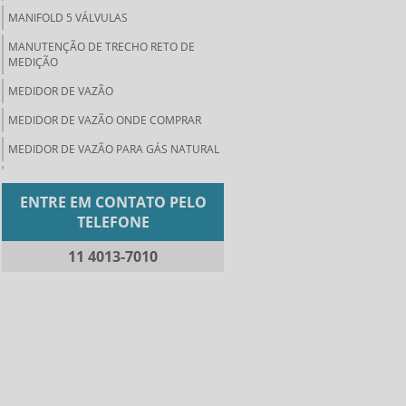
MANIFOLD 5 VÁLVULAS
MANUTENÇÃO DE TRECHO RETO DE
MEDIÇÃO
MEDIDOR DE VAZÃO
MEDIDOR DE VAZÃO ONDE COMPRAR
MEDIDOR DE VAZÃO PARA GÁS NATURAL
MEDIDOR DE VAZÃO PARA GASES
ENTRE EM CONTATO PELO
MEDIDOR DE VAZÃO PREÇO
TELEFONE
MEDIDORES DE VAZÃO DE FLUIDOS
11 4013-7010
MEDIDORES DE VAZÃO INDUSTRIAL
ORIFÍCIO DE RESTRIÇÃO
ORIFICIO DE RESTRIÇÃO COMPRAR
ORIFÍCIO INTEGRAL
PLACA DE ORIFÍCIO COMPRAR