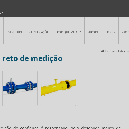
-SP
ESTRUTURA
CERTIFICAÇÕES
POR QUE MEDIR?
SUPORTE
BLOG
PRO
Home
»
Infor
o reto de medição
edição
de confiança é responsável pelo desenvolvimento de