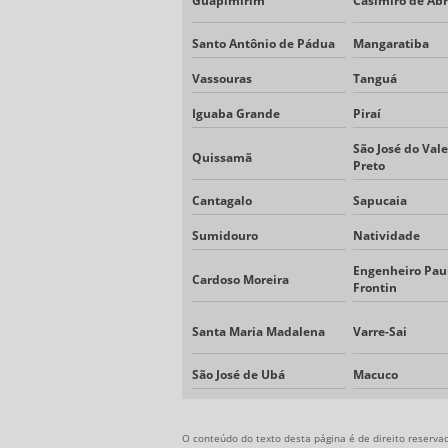
Guapimirim
Casimiro de Ab
Santo Antônio de Pádua
Mangaratiba
Vassouras
Tanguá
Iguaba Grande
Piraí
São José do Vale
Quissamã
Preto
Cantagalo
Sapucaia
Sumidouro
Natividade
Engenheiro Pau
Cardoso Moreira
Frontin
Santa Maria Madalena
Varre-Sai
São José de Ubá
Macuco
O conteúdo do texto desta página é de direito reservad