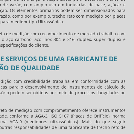
o de vazão, com amplo uso em indústrias de base, açúcar e
ração. Os elementos primários podem ser dimensionados para
vazão, como por exemplo, trecho reto com medição por placas
u para medidor tipo Ultrassônico.
reto de medição
com reconhecimento de mercado trabalha com
o o aço carbono, aço inox 304 e 316, duplex, super duplex e
specificações do cliente.
E SERVIÇOS DE UMA FABRICANTE DE
ÃO DE QUALIDADE
edição
com credibilidade trabalha em conformidade com as
cas para o desenvolvimento de instrumentos de cálculo de
sório podem ser obtidas por meio de processos flangelados ou
 reto de medição
com comprometimento oferece instrumentos
ade, conforme a AGA-3, ISO 5167 (Placas de Orifício), norma
ma AGA-9 (medidores ultrassônicos). Mais do que seguir
 outras responsabilidades de uma
fabricante de trecho reto de