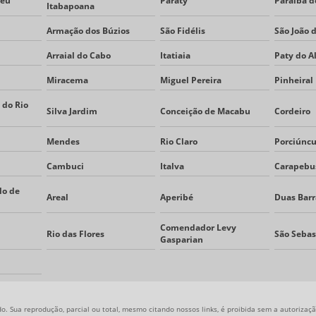
reu
Paraty
Paraíba d
Itabapoana
Armação dos Búzios
São Fidélis
São João 
Arraial do Cabo
Itatiaia
Paty do A
Miracema
Miguel Pereira
Pinheiral
 do Rio
Silva Jardim
Conceição de Macabu
Cordeiro
Mendes
Rio Claro
Porciúncu
Cambuci
Italva
Carapebu
lo de
Areal
Aperibé
Duas Barr
Comendador Levy
Rio das Flores
São Sebas
Gasparian
o. Sua reprodução, parcial ou total, mesmo citando nossos links, é proibida sem a autorização