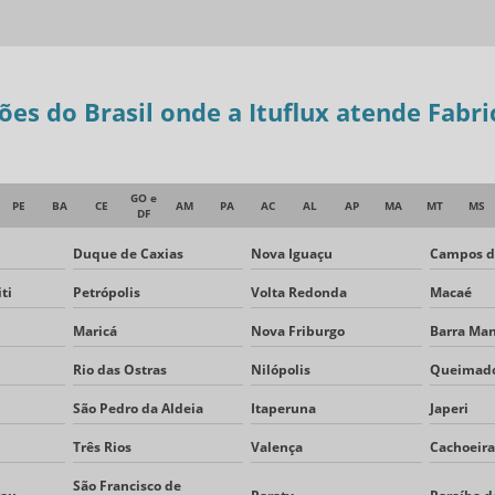
iões do Brasil onde a Ituflux atende Fabr
GO e
PE
BA
CE
AM
PA
AC
AL
AP
MA
MT
MS
DF
Duque de Caxias
Nova Iguaçu
Campos d
ti
Petrópolis
Volta Redonda
Macaé
Maricá
Nova Friburgo
Barra Ma
Rio das Ostras
Nilópolis
Queimad
São Pedro da Aldeia
Itaperuna
Japeri
Três Rios
Valença
Cachoeira
São Francisco de