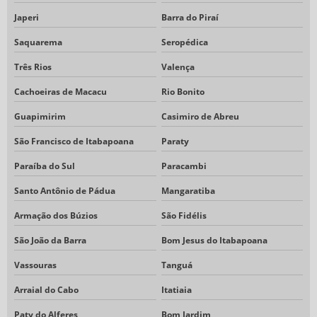
Japeri
Barra do Piraí
Saquarema
Seropédica
Três Rios
Valença
Cachoeiras de Macacu
Rio Bonito
Guapimirim
Casimiro de Abreu
São Francisco de Itabapoana
Paraty
Paraíba do Sul
Paracambi
Santo Antônio de Pádua
Mangaratiba
Armação dos Búzios
São Fidélis
São João da Barra
Bom Jesus do Itabapoana
Vassouras
Tanguá
Arraial do Cabo
Itatiaia
Paty do Alferes
Bom Jardim