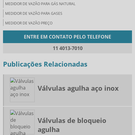
MEDIDOR DE VAZÃO PARA GÁS NATURAL
MEDIDOR DE VAZÃO PARA GASES
MEDIDOR DE VAZÃO PREÇO
MEDIDORES DE VAZÃO DE FLUIDOS
ENTRE EM CONTATO PELO TELEFONE
MEDIDORES DE VAZÃO INDUSTRIAL
11 4013-7010
ORIFÍCIO DE RESTRIÇÃO
ORIFICIO DE RESTRIÇÃO COMPRAR
Publicações Relacionadas
ORIFÍCIO INTEGRAL
PLACA DE ORIFÍCIO COMPRAR
Válvulas agulha aço inox
PLACA DE ORIFÍCIO FABRICANTES
POTE DE LAMA E SELAGEM
POTES DE CONDENSAÇÃO
Válvulas de bloqueio
REPARO TRECHO RETO DE MEDIÇÃO
agulha
RETIFICADOR DE FLUXO 19 TUBOS