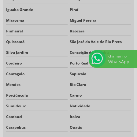
Iguaba Grande
Piraí
Miracema
Miguel Pereira
Pinheiral
Itaocara
Quissamã
São José do Vale do Rio Preto
Silva Jardim
Conceição de Macabu
chamar no
WhatsApp
Cordeiro
Porto Real
Cantagalo
Sapucaia
Mendes
Rio Claro
Porciúncula
Carmo
Sumidouro
Natividade
Cambuci
Italva
Carapebus
Quatis