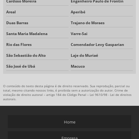
Cardoso Moreira
Engenheiro Paulo de Frontin
Areal
Aperibé
Duas Barras
Trajano de Moraes
Santa Maria Madalena
Varre-Sai
Rio das Flores
Comendador Levy Gasparian
São Sebastião do Alto
Laje do Muriaé
São José de Ubá
Macuco
O conteúdo do texto desta página é de direito reservado. Sua reprodução, parcial ou
total, mesmo citando nossos links, é proibida sem a autorização do autor. Crime de
violação de direito autoral – artigo 184 do Código Penal –
Lei 9610/98 - Lei de direitos
autorais
.
Home
Empresa