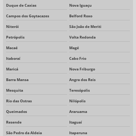
VÁLVULAS DE BLOQUEIO TIPO AGULHA
Duque de Caxias
Nova Iguaçu
VÁLVULAS DE MANIFOLD
Campos dos Goytacazes
Belford Roxo
VÁLVULAS INSTRUMENTAÇÃO
Niterói
São João de Meriti
VALVULAS MANIFOLDS
Petrópolis
Volta Redonda
Macaé
Magé
Itaboraí
Cabo Frio
Maricá
Nova Friburgo
Barra Mansa
Angra dos Reis
Mesquita
Teresópolis
Rio das Ostras
Nilópolis
Queimados
Araruama
Resende
Itaguaí
São Pedro da Aldeia
Itaperuna